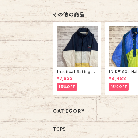
タグ USA アメリカ 古着
テネシー大学 ス
トレーナー ヴィ
その他の商品
【nautica】 Sailing Ja
【NIKE】90s Hal
cket L相当 90s “Old
Nylon Jacket
¥7,633
¥8,483
nautica”ノーティカ 切
USA規格 ナイキ
替 セーリングジャケット
切替 ハーフジッ
15%OFF
15%OFF
刺繍ロゴ 胸ロゴ 旧タグ
ロンジャケット 
アウター アメリカ USA
ボタン 切替 刺
古着
胸ロゴ ワンポイ
ゴ Swoosh ア
アメリカ USA 
CATEGORY
TOPS