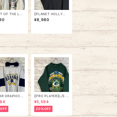
IT OF THE LO
【PLANET HOLLYWO
/S Sweat XL 9
OD】L/S Sweatshirt
80
¥8,980
ade in USA アー
XL 90s Made in US
スウェット トレーナ
A “San Diego” vinta
SA製 アートワーク
ge プラネットハリウッド
1993 アメリカ U
スウェット トレーナー
古着
企業モノ スーベニア お
土産モノサンディエゴ U
SA製 アメリカ USA 古
着
AR GRAPHICS】
【PRO PLAYER】L/S S
alfZip Sweat X
weat L相当 90s Mad
984
¥5,584
e in USA 90s
e in USA “PACKERS”
SKA” スーベニア
NFL チームモノ スウェ
OFF
20%OFF
ジップスウェット
ット トレーナー USA製
ナー アラスカ お
チームロゴ 1996 CHA