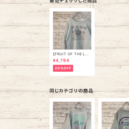
最近チェックした商品
【FRUIT OF THE LO
OM】L/S Sweat/Trai
¥4,784
ner L 90s Made in U
SA アート系 スウェット
20%OFF
トレーナー ファーム 農
場 USA製 アートプリン
ト アメリカ USA 古着
同じカテゴリの商品