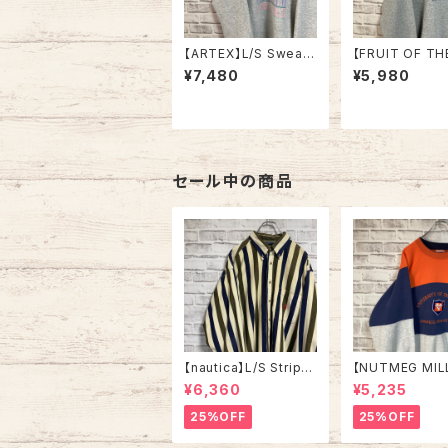
【ARTEX】L/S Sweat
【FRUIT OF TH
XL 70-80s Made in
OM】L/S Sweat
¥7,480
¥5,980
USA “CORTLAND ”
ner L 2000s “
カレッジ スウェット トレ
cky Derby” 
ーナー ニューヨーク州
ア スウェット ト
立大学 コートランド校
ケンタッキーダー
USA製 アメリカ USA
001 ジョッキー サラブ
古着
レッド アメリカ U
着
セール中の商品
【nautica】L/S Stripe
【NUTMEG MIL
Corduroy Shirt L 90
weat XL Made 
¥6,360
¥5,235
s ノーティカ ストライプ
A 90s “UNIVE
コーデュロイ シャツ ボ
OF TENNESSEE
25%OFF
25%OFF
タンダウン 長袖 ワンポ
tage ナツメグミ
イントロゴ 刺繍ロゴ 旧
レッジモノ カレ