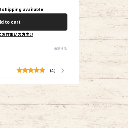
l shipping available
d to cart
にお住まいの方向け
通報する
(4)