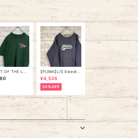
 vintage ヴィ
MPS 優勝記念 深緑 ア
ジ アメリカ USA
メリカ USA 古着
IT OF THE LO
【PUMA】L/S Sweat L
/S Tee L 90s
相当 Made in BULGA
480
¥4,536
in USA “Boogi
RIA プーマ スウェット
iner” Vintage
トレーナー ブルガリア
30%OFF
リント Tシャツ
製 ユーロ ヨーロッパ
ノ 企業ロゴ レス
古着
アメリカ USA 古