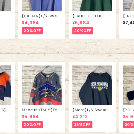
E LO
【GILDAN】L/S Swea
【FRUIT OF THE LO
【FRU
/Trai
t/Trainer L相当 “ NE
OM】L/S Sweat XL 9
OM】L
¥4,384
¥5,984
¥7,4
 Kentu
W SMYRNA BEACH”
0s Made in USA “NE
0s M
スーベニ
スーベニア スウェット ト
W YORK ” スーベニア
ト系 
20%OFF
20%OFF
レーナー
レーナー ニュー スミナ
スウェット トレーナー N
ー U
ビー 2
ー ビーチ フロリダ パー
Y ニューヨーク ビッグ
セリフ 
プル ラベンダー 紫アメ
アップル 刺繍 vintage
SA 
SA 古
リカ USA 古着
ヴィンテージ アメリカ
USA 古着
LS】S
Made in ITALY【Teq
【Alore】L/S Sweat L
【POL
in US
uila Boom】L/S Swe
Made in USA 90s 社
L/S H
¥5,984
¥4,212
¥5,
RSITY
at/Trainer XL 90s ハ
交クラブ プロモーショ
L Mad
” vin
ーフジップスウェット ト
ン スウェット トレーナー
“ALA
20%OFF
35%OFF
20%
ルズ カ
レーナー マルチカラー
USA製 vintage ヴィン
ハーフ
ッジロゴ
レーシング イタリア製
テージ アメリカ USA
トレー