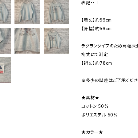
表記・・ L
【着丈】約56cm
【身幅】約56cm
ラグランタイプのため肩幅未
裄丈にて測定
【裄丈】約78cm
※多少の誤差はご了承くださ
★素材★
コットン 50%
ポリエステル 50%
★カラー★