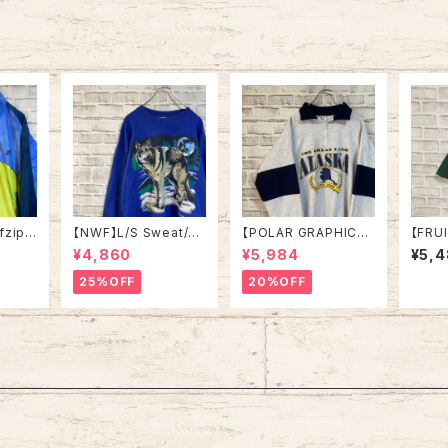
ウェット
Euro ユーロ 古着
古着
土産モノ
ンテー
ンテー
ジ アメリカ USA 古着
古着
fzip
【NWF】L/S Sweat/Tr
【POLAR GRAPHICS】
【FRU
 L相当
ainer L 90s Made in
L/S HalfZip Sweat X
OM】S
¥4,860
¥5,984
¥5,
 銀タグ
USA スウェット トレー
L Made in USA 90s
Made 
プ ナイ
ナー 企業モノ ウルフ フ
“ALASKA” スーベニア
e’s D
25%OFF
20%OFF
スナップ
ルムーン オオカミ 満月
ハーフジップスウェット
両面プ
繍ロゴ
USA製 アメリカ USA
トレーナー アラスカ お
企業モ
ントロ
古着
土産モノ vintage ヴィ
トラン 
ウター
ンテージ アメリカ USA
着
古着
古着