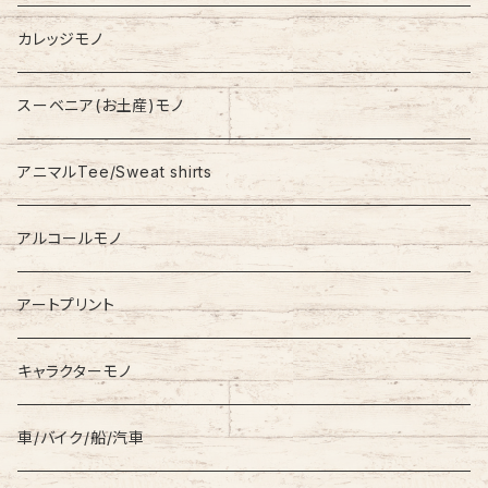
Jacket
NAUTICA
カレッジモノ
Nylon Jacket
NIKE
スーベニア(お土産)モノ
Stadium Jumper
RALPH LAUREN
アニマルTee/Sweat shirts
Down Jacket
TOMMY HILFIGER
アルコールモノ
Coat
Levi’s
アートプリント
キャラクターモノ
車/バイク/船/汽車