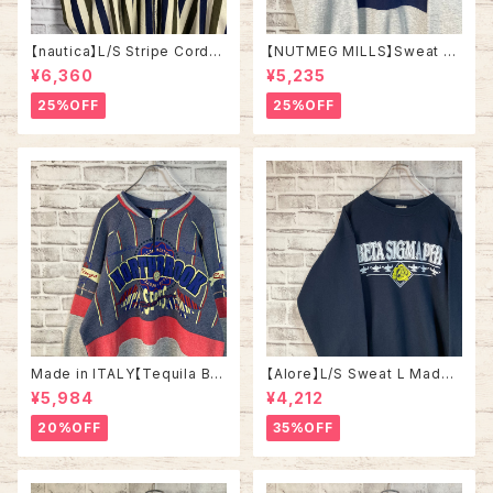
【nautica】L/S Stripe Cordur
【NUTMEG MILLS】Sweat XL
oy Shirt L 90s ノーティカ スト
Made in USA 90s “UNIVER
¥6,360
¥5,235
ライプ コーデュロイ シャツ ボタ
SITY OF TENNESSEE” vinta
ンダウン 長袖 ワンポイントロゴ
ge ナツメグミルズ カレッジモノ
25%OFF
25%OFF
刺繍ロゴ 旧タグ USA アメリカ
カレッジロゴ テネシー大学 スウ
古着
ェット トレーナー ヴィンテージ
アメリカ USA 古着
Made in ITALY【Tequila Bo
【Alore】L/S Sweat L Made i
om】L/S Sweat/Trainer XL 9
n USA 90s 社交クラブ プロモ
¥5,984
¥4,212
0s ハーフジップスウェット トレ
ーション スウェット トレーナー
ーナー マルチカラー レーシング
USA製 vintage ヴィンテージ
20%OFF
35%OFF
イタリア製 Euro ユーロ 古着
アメリカ USA 古着