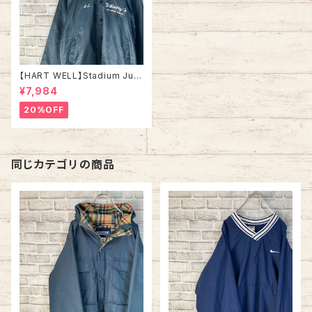
【HART WELL】Stadium Jum
per XL 80s-90s Made in U
¥7,984
SA ナイロン サテン スタジャン
スタジアムジャンパー USA製
20%OFF
企業モノ 刺繍ロゴ リブライン ア
ウター アメリカ USA 古着
同じカテゴリの商品