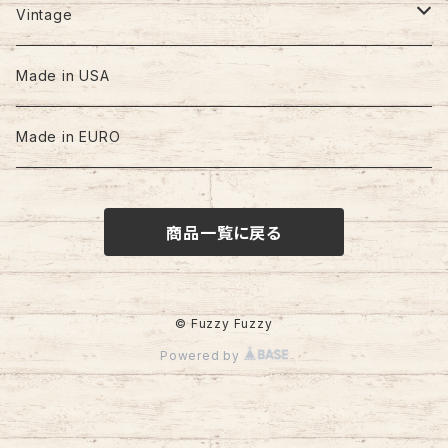
Vintage
60s-70s
Made in USA
80s
Made in EURO
90s
商品一覧に戻る
00s
© Fuzzy Fuzzy
Powered by