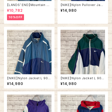
【LANDS’ END】Mountain Pa
【NIKE】Nylon Pullover Jack
rka L相当 Made in USA 90s
et XL 90s vintage ナイキ カ
¥10,782
¥14,980
vintage ランズエンド マウンテ
レッジロゴ ナイロンプルオーバ
ンパーカー USA製 ヴィンテー
ー ナイロンジャケット ヴィンテ
10%OFF
ジ アメリカ USA レトロ 古着
ージ 刺繍ロゴ 胸ロゴ ワンポイ
ントロゴ SWOOSH アウター
アメリカ USA 古着
【NIKE】Nylon Jacket L 90s
【NIKE】Nylon Jacket L 90s
vintage USA規格 ナイキ 銀タ
vintage USA規格 ナイキ 銀タ
¥14,980
¥14,980
グ ナイロンジャケット 切替 刺繍
グ ナイロンジャケット 切替 刺繍
ロゴ 胸ロゴ ワンポイントロゴ S
ロゴ 胸ロゴ ワンポイントロゴ S
woosh アウター アメリカ USA
woosh アウター アメリカ USA
古着
古着