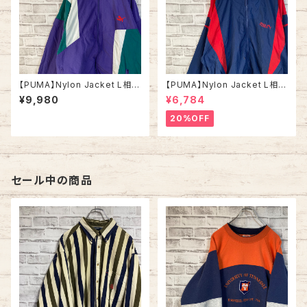
【PUMA】Nylon Jacket L相当
【PUMA】Nylon Jacket L相当
80s vintage プーマ ナイロン
90s プーマ ナイロンジャケット
¥9,980
¥6,784
ジャケット 切替 刺繍ロゴ ワン
切替 刺繍ロゴ ワンポイントロゴ
ポイントロゴ ヴィンテージ ウイ
ウインドブレーカー アウター ア
20%OFF
ンドブレーカー アウター アメリ
メリカ USA 古着
カ USA 古着
セール中の商品