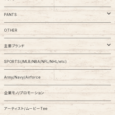
Tee
PANTS
S/L Tee
Polo Shirt
Jeans/Denim
OTHER
Shirt
Work Pants
主要ブランド
L/S
Sweatshirt
Shorts
adidas
SPORTS(/MLB/NBA/NFL/NHL/etc)
S/S
Hoodie
Champion
Army/Navy/Airforce
Fleece
Carhartt
企業モノ/プロモーション
Knit/Sweater
Columbia
アーティスト/ムービーTee