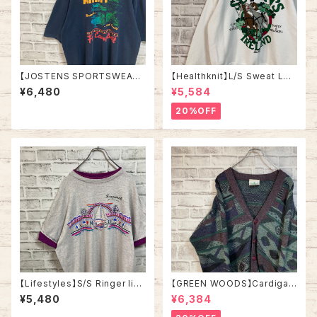
【JOSTENS SPORTSWEAR】
【Healthknit】L/S Sweat L相
S/S Tee L 90s Made in US
当 80s Made in USA アイル
¥6,480
¥5,584
A “Ft.Campbell” vintage AR
ランド スーベニア ホース 馬 ス
MY Tee USA製 米陸軍 アーミ
ウェット トレーナー USA製 アメ
20%OFF
ー 陸軍基地 キャンベル 戦車 ヴ
リカ USA 古着
ィンテージ シングルステッチ ア
メリカ USA 古着
【Lifestyles】S/S Ringer like
【GREEN WOODS】Cardigan
Tee XL 90s Made in USA v
L相当 Made in BRITAIN “EU
¥5,480
¥6,384
intage リンガーライク レイヤ
RO LINE” カーディガン 総柄 ウ
ード Tシャツ リゾート地 スーベ
ール混合 イギリス製 ユーロライ