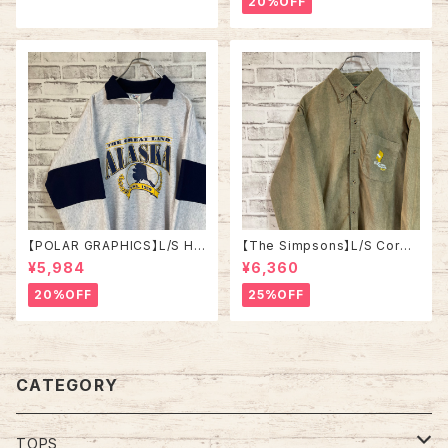
20%OFF
ニア ツートン ヴィンテージ シン
ン ヨーロッパ 古着
グルステッチ アメリカ USA レト
ロ 古着
【POLAR GRAPHICS】L/S Hal
【The Simpsons】L/S Cordu
fZip Sweat XL Made in US
roy Shirt L 2000s “Bart” ザ
¥5,984
¥6,360
A 90s “ALASKA” スーベニア
•シンプソンズ コーデュロイ シ
ハーフジップスウェット トレーナ
ャツ ボタンダウン 長袖 キャラク
20%OFF
25%OFF
ー アラスカ お土産モノ vintag
ター バート ワンポイントロゴ 刺
e ヴィンテージ アメリカ USA
繍ロゴ Y2K USA アメリカ 古着
古着
CATEGORY
TOPS