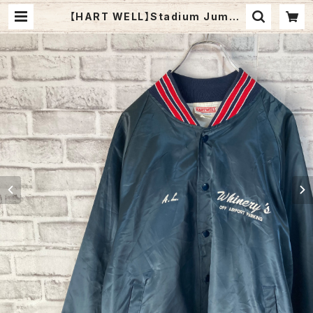
【HART WELL】Stadium Jumpe
r XL 80s-90s Made in USA ナ
イロン サテン スタジャン スタジアム
ジャンパー USA製 企業モノ 刺繍ロ
ゴ リブライン アウター アメリカ USA
古着 | Fuzzy Fuzzy