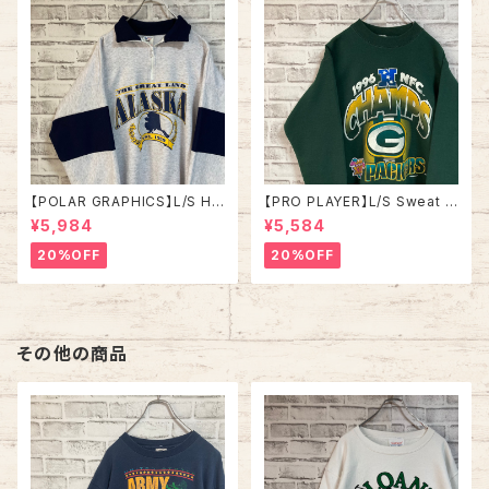
【POLAR GRAPHICS】L/S Hal
【PRO PLAYER】L/S Sweat L
fZip Sweat XL Made in US
相当 90s Made in USA “PA
¥5,984
¥5,584
A 90s “ALASKA” スーベニア
CKERS” NFL チームモノ スウ
ハーフジップスウェット トレーナ
ェット トレーナー USA製 チーム
20%OFF
20%OFF
ー アラスカ お土産モノ vintag
ロゴ 1996 CHAMPS 優勝記念
e ヴィンテージ アメリカ USA
深緑 アメリカ USA 古着
古着
その他の商品